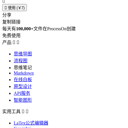


使用 (￥7)
分享
复制链接
每天有
100,000+
文件在ProcessOn创建
免费使用
产品


思维导图
流程图
思维笔记
Markdown
在线白板
原型设计
API服务
智能图形
实用工具


LaTex公式编辑器