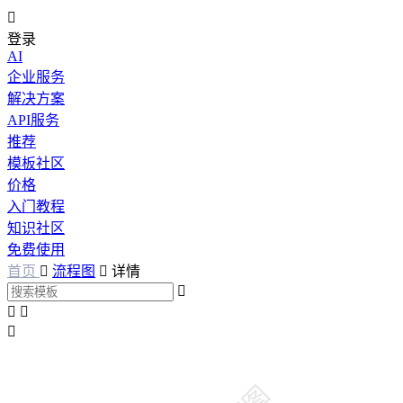

登录
AI
企业服务
解决方案
API服务
推荐
模板社区
价格
入门教程
知识社区
免费使用
首页

流程图

详情



