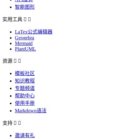
智能图形
实用工具


LaTex公式编辑器
Geogebra
Mermaid
PlantUML
资源


模板社区
知识教程
专题频道
帮助中心
使用手册
Markdown语法
支持


邀请有礼