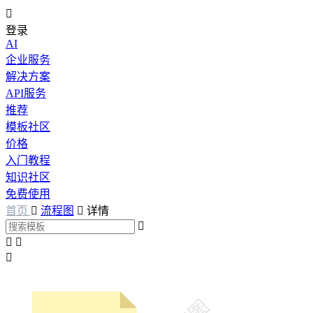

登录
AI
企业服务
解决方案
API服务
推荐
模板社区
价格
入门教程
知识社区
免费使用
首页

流程图

详情



