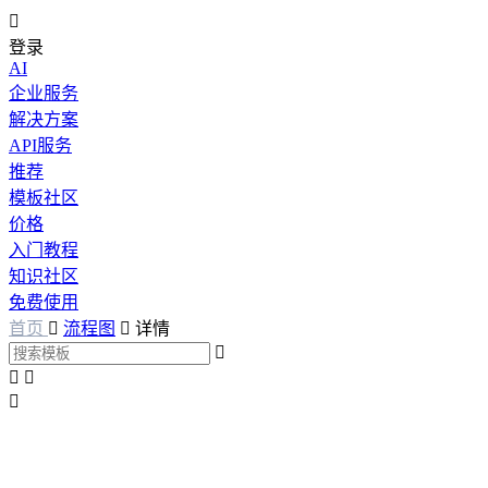

登录
AI
企业服务
解决方案
API服务
推荐
模板社区
价格
入门教程
知识社区
免费使用
首页

流程图

详情



