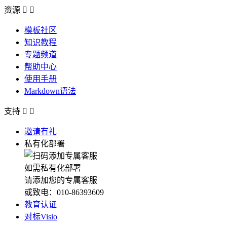
资源


模板社区
知识教程
专题频道
帮助中心
使用手册
Markdown语法
支持


邀请有礼
私有化部署
如需私有化部署
请添加您的专属客服
或致电：010-86393609
教育认证
对标Visio