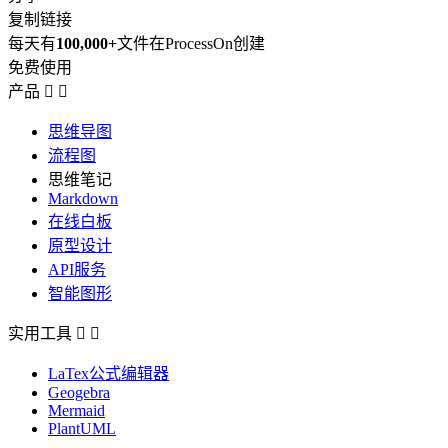
复制链接
每天有
100,000+
文件在ProcessOn创建
免费使用
产品


思维导图
流程图
思维笔记
Markdown
在线白板
原型设计
API服务
智能图形
实用工具


LaTex公式编辑器
Geogebra
Mermaid
PlantUML