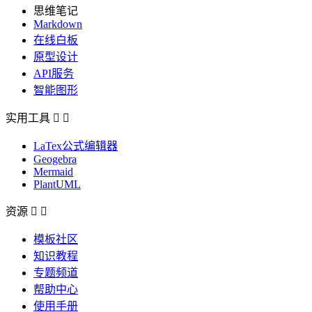
思维笔记
Markdown
在线白板
原型设计
API服务
智能图形
实用工具


LaTex公式编辑器
Geogebra
Mermaid
PlantUML
资源


模板社区
知识教程
专题频道
帮助中心
使用手册