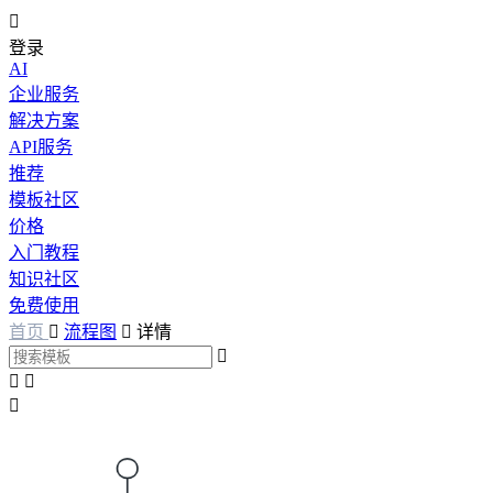

登录
AI
企业服务
解决方案
API服务
推荐
模板社区
价格
入门教程
知识社区
免费使用
首页

流程图

详情



