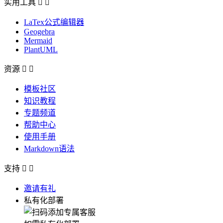
实用工具


LaTex公式编辑器
Geogebra
Mermaid
PlantUML
资源


模板社区
知识教程
专题频道
帮助中心
使用手册
Markdown语法
支持


邀请有礼
私有化部署