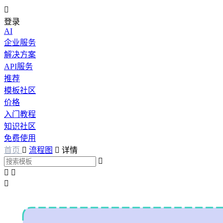

登录
AI
企业服务
解决方案
API服务
推荐
模板社区
价格
入门教程
知识社区
免费使用
首页

流程图

详情



