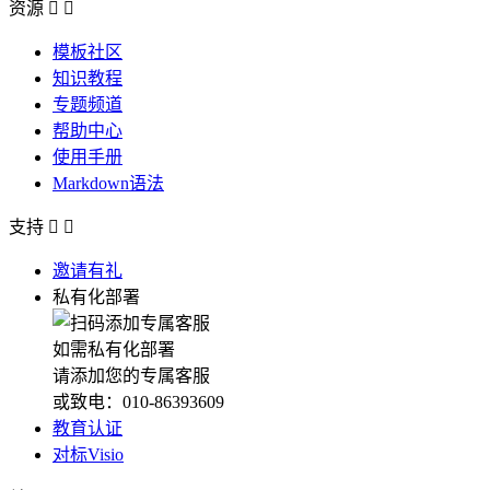
资源


模板社区
知识教程
专题频道
帮助中心
使用手册
Markdown语法
支持


邀请有礼
私有化部署
如需私有化部署
请添加您的专属客服
或致电：010-86393609
教育认证
对标Visio