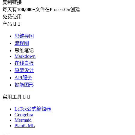
复制链接
每天有
100,000+
文件在ProcessOn创建
免费使用
产品


思维导图
流程图
思维笔记
Markdown
在线白板
原型设计
API服务
智能图形
实用工具


LaTex公式编辑器
Geogebra
Mermaid
PlantUML