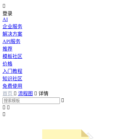

登录
AI
企业服务
解决方案
API服务
推荐
模板社区
价格
入门教程
知识社区
免费使用
首页

流程图

详情



