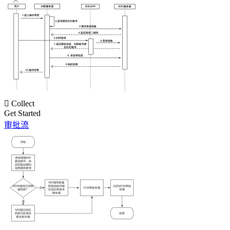

Collect
Get Started
审批流