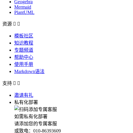
Geogebra
Mermaid
PlantUML
资源


模板社区
知识教程
专题频道
帮助中心
使用手册
Markdown语法
支持


邀请有礼
私有化部署
如需私有化部署
请添加您的专属客服
或致电：010-86393609