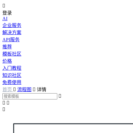

登录
AI
企业服务
解决方案
API服务
推荐
模板社区
价格
入门教程
知识社区
免费使用
首页

流程图

详情



