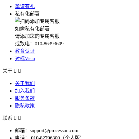
邀请有礼
私有化部署
如需私有化部署
请添加您的专属客服
或致电：010-86393609
教育认证
对标Visio
关于


关于我们
加入我们
服务条款
隐私政策
联系


邮箱：support@processon.com
电话：
010-82796300（个人版）