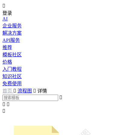

登录
AI
企业服务
解决方案
API服务
推荐
模板社区
价格
入门教程
知识社区
免费使用
首页

流程图

详情



