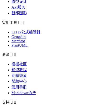
原型设计
API服务
智能图形
实用工具


LaTex公式编辑器
Geogebra
Mermaid
PlantUML
资源


模板社区
知识教程
专题频道
帮助中心
使用手册
Markdown语法
支持

