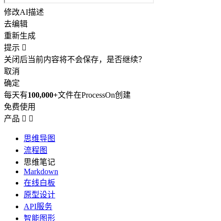
修改AI描述
去编辑
重新生成
提示

关闭后当前内容将不会保存，是否继续？
取消
确定
每天有
100,000+
文件在ProcessOn创建
免费使用
产品


思维导图
流程图
思维笔记
Markdown
在线白板
原型设计
API服务
智能图形