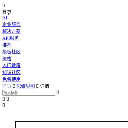

登录
AI
企业服务
解决方案
API服务
推荐
模板社区
价格
入门教程
知识社区
免费使用
首页

思维导图

详情



