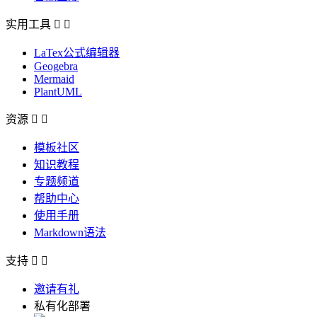
实用工具


LaTex公式编辑器
Geogebra
Mermaid
PlantUML
资源


模板社区
知识教程
专题频道
帮助中心
使用手册
Markdown语法
支持


邀请有礼
私有化部署