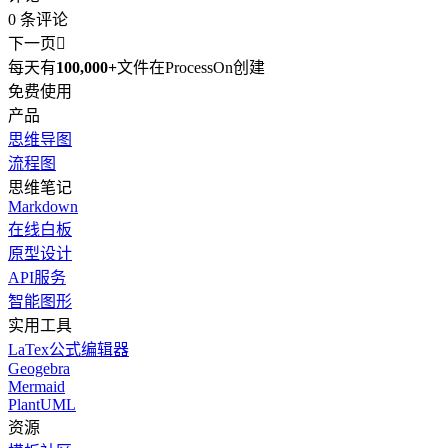
0
条评论
下一页

每天有
100,000+
文件在ProcessOn创建
免费使用
产品
思维导图
流程图
思维笔记
Markdown
在线白板
原型设计
API服务
智能图形
实用工具
LaTex公式编辑器
Geogebra
Mermaid
PlantUML
资源