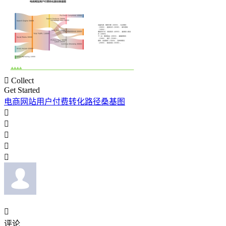

Collect
Get Started
电商网站用户付费转化路径桑基图






评论