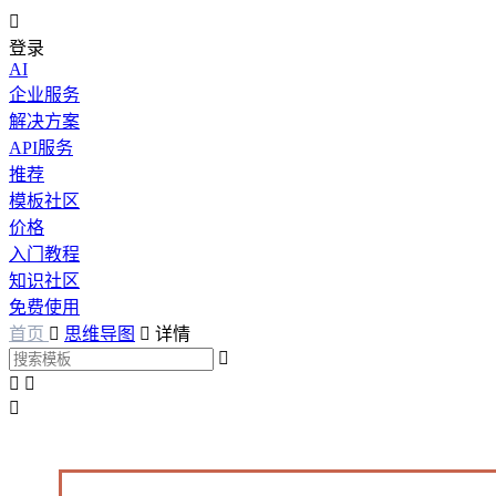

登录
AI
企业服务
解决方案
API服务
推荐
模板社区
价格
入门教程
知识社区
免费使用
首页

思维导图

详情



