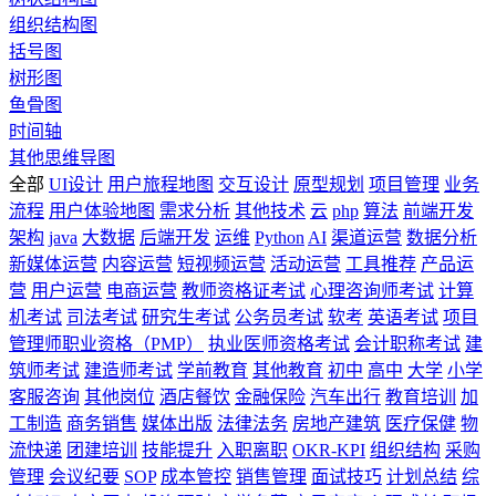
组织结构图
括号图
树形图
鱼骨图
时间轴
其他思维导图
全部
UI设计
用户旅程地图
交互设计
原型规划
项目管理
业务
流程
用户体验地图
需求分析
其他技术
云
php
算法
前端开发
架构
java
大数据
后端开发
运维
Python
AI
渠道运营
数据分析
新媒体运营
内容运营
短视频运营
活动运营
工具推荐
产品运
营
用户运营
电商运营
教师资格证考试
心理咨询师考试
计算
机考试
司法考试
研究生考试
公务员考试
软考
英语考试
项目
管理师职业资格（PMP）
执业医师资格考试
会计职称考试
建
筑师考试
建造师考试
学前教育
其他教育
初中
高中
大学
小学
客服咨询
其他岗位
酒店餐饮
金融保险
汽车出行
教育培训
加
工制造
商务销售
媒体出版
法律法务
房地产建筑
医疗保健
物
流快递
团建培训
技能提升
入职离职
OKR-KPI
组织结构
采购
管理
会议纪要
SOP
成本管控
销售管理
面试技巧
计划总结
综