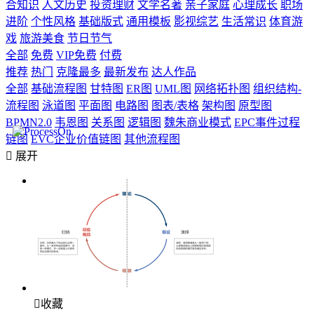
合知识
人文历史
投资理财
文学名著
亲子家庭
心理成长
职场
进阶
个性风格
基础版式
通用模板
影视综艺
生活常识
体育游
戏
旅游美食
节日节气
全部
免费
VIP免费
付费
推荐
热门
克隆最多
最新发布
达人作品
全部
基础流程图
甘特图
ER图
UML图
网络拓扑图
组织结构-
流程图
泳道图
平面图
电路图
图表/表格
架构图
原型图
BPMN2.0
韦恩图
关系图
逻辑图
魏朱商业模式
EPC事件过程
链图
EVC企业价值链图
其他流程图

展开

收藏