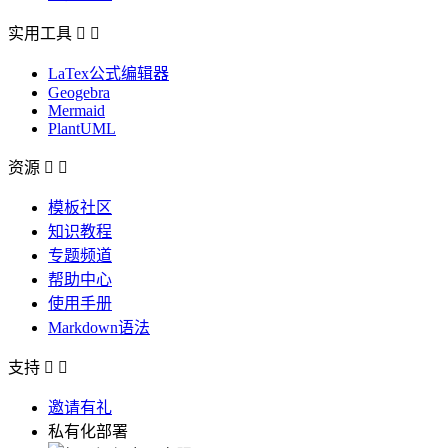
实用工具


LaTex公式编辑器
Geogebra
Mermaid
PlantUML
资源


模板社区
知识教程
专题频道
帮助中心
使用手册
Markdown语法
支持


邀请有礼
私有化部署