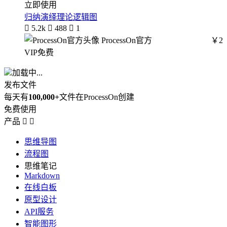
立即使用
归纳演绎理论逻辑图

5.2k

488

1
ProcessOn官方
￥2
VIP免费
加载中...
发布文件
每天有
100,000+
文件在ProcessOn创建
免费使用
产品


思维导图
流程图
思维笔记
Markdown
在线白板
原型设计
API服务
智能图形