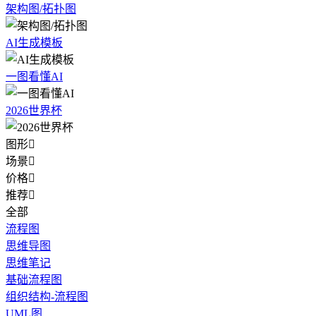
架构图/拓扑图
AI生成模板
一图看懂AI
2026世界杯
图形

场景

价格

推荐

全部
流程图
思维导图
思维笔记
基础流程图
组织结构-流程图
UML图