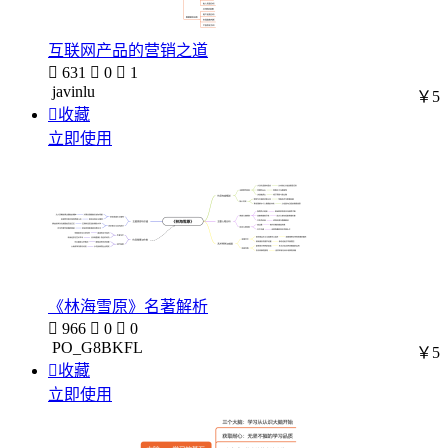
互联网产品的营销之道

631

0

1
javinlu
￥5

收藏
立即使用
《林海雪原》名著解析

966

0

0
PO_G8BKFL
￥5

收藏
立即使用