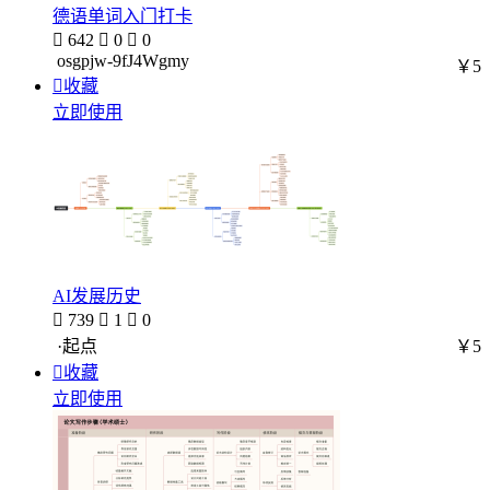
德语单词入门打卡

642

0

0
osgpjw-9fJ4Wgmy
￥5

收藏
立即使用
AI发展历史

739

1

0
·起点
￥5

收藏
立即使用