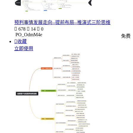
预判事情发展走向--提前布局--推演式三阶思维

678

14

0
PO_OdmM4e
免费

收藏
立即使用