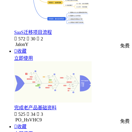
SaaS迁移项目流程

572

30

2
JalonY
免费

收藏
立即使用
完成老产品基础资料

525

34

3
PO_HsVHC9
免费

收藏