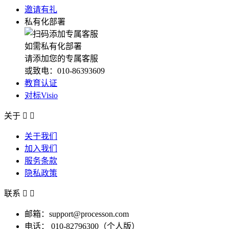
邀请有礼
私有化部署
如需私有化部署
请添加您的专属客服
或致电：010-86393609
教育认证
对标Visio
关于


关于我们
加入我们
服务条款
隐私政策
联系


邮箱：support@processon.com
电话：
010-82796300（个人版）