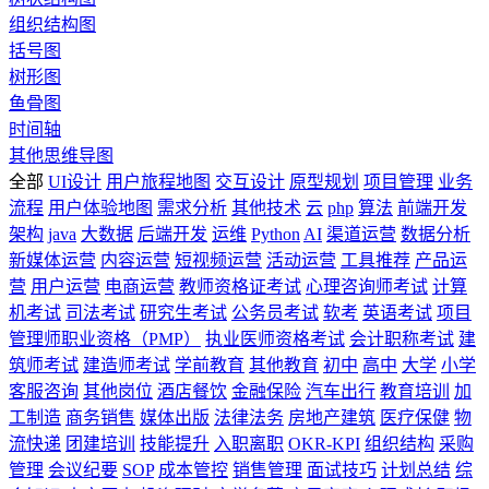
组织结构图
括号图
树形图
鱼骨图
时间轴
其他思维导图
全部
UI设计
用户旅程地图
交互设计
原型规划
项目管理
业务
流程
用户体验地图
需求分析
其他技术
云
php
算法
前端开发
架构
java
大数据
后端开发
运维
Python
AI
渠道运营
数据分析
新媒体运营
内容运营
短视频运营
活动运营
工具推荐
产品运
营
用户运营
电商运营
教师资格证考试
心理咨询师考试
计算
机考试
司法考试
研究生考试
公务员考试
软考
英语考试
项目
管理师职业资格（PMP）
执业医师资格考试
会计职称考试
建
筑师考试
建造师考试
学前教育
其他教育
初中
高中
大学
小学
客服咨询
其他岗位
酒店餐饮
金融保险
汽车出行
教育培训
加
工制造
商务销售
媒体出版
法律法务
房地产建筑
医疗保健
物
流快递
团建培训
技能提升
入职离职
OKR-KPI
组织结构
采购
管理
会议纪要
SOP
成本管控
销售管理
面试技巧
计划总结
综