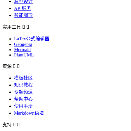
原型设计
API服务
智能图形
实用工具


LaTex公式编辑器
Geogebra
Mermaid
PlantUML
资源


模板社区
知识教程
专题频道
帮助中心
使用手册
Markdown语法
支持

