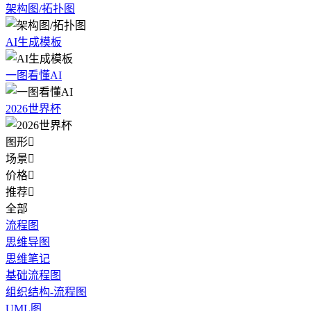
架构图/拓扑图
AI生成模板
一图看懂AI
2026世界杯
图形

场景

价格

推荐

全部
流程图
思维导图
思维笔记
基础流程图
组织结构-流程图
UML图