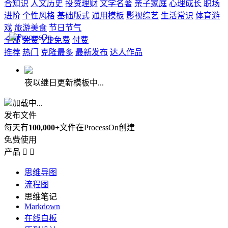
合知识
人文历史
投资理财
文学名著
亲子家庭
心理成长
职场
进阶
个性风格
基础版式
通用模板
影视综艺
生活常识
体育游
戏
旅游美食
节日节气
全部
免费
VIP免费
付费
推荐
热门
克隆最多
最新发布
达人作品
夜以继日更新模板中...
加载中...
发布文件
每天有
100,000+
文件在ProcessOn创建
免费使用
产品


思维导图
流程图
思维笔记
Markdown
在线白板