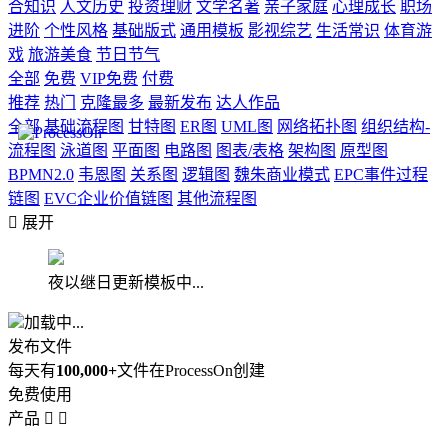
合知识
人文历史
投资理财
文学名著
亲子家庭
心理成长
职场
进阶
个性风格
基础版式
通用模板
影视综艺
生活常识
体育游
戏
旅游美食
节日节气
全部
免费
VIP免费
付费
推荐
热门
克隆最多
最新发布
达人作品
全部
基础流程图
甘特图
ER图
UML图
网络拓扑图
组织结构-
流程图
泳道图
平面图
电路图
图表/表格
架构图
原型图
BPMN2.0
韦恩图
关系图
逻辑图
魏朱商业模式
EPC事件过程
链图
EVC企业价值链图
其他流程图

展开
夜以继日更新模板中...
加载中...
发布文件
每天有
100,000+
文件在ProcessOn创建
免费使用
产品

