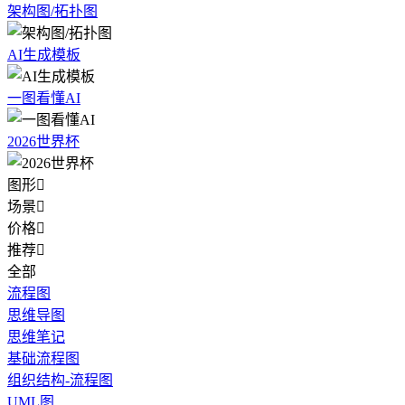
架构图/拓扑图
AI生成模板
一图看懂AI
2026世界杯
图形

场景

价格

推荐

全部
流程图
思维导图
思维笔记
基础流程图
组织结构-流程图
UML图