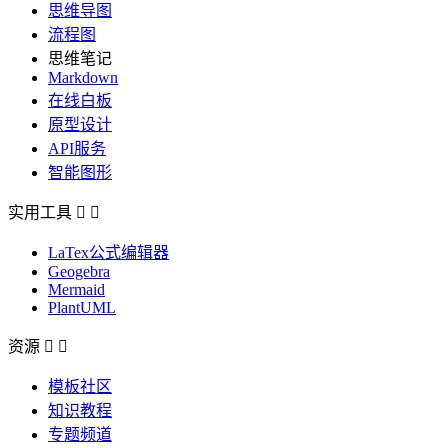
思维导图
流程图
思维笔记
Markdown
在线白板
原型设计
API服务
智能图形
实用工具


LaTex公式编辑器
Geogebra
Mermaid
PlantUML
资源


模板社区
知识教程
专题频道