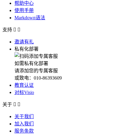
帮助中心
使用手册
Markdown语法
支持


邀请有礼
私有化部署
如需私有化部署
请添加您的专属客服
或致电：010-86393609
教育认证
对标Visio
关于


关于我们
加入我们
服务条款