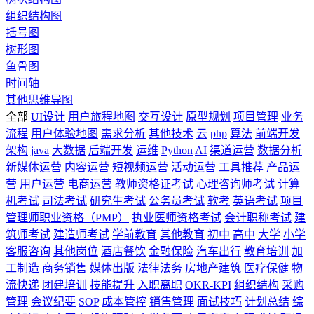
组织结构图
括号图
树形图
鱼骨图
时间轴
其他思维导图
全部
UI设计
用户旅程地图
交互设计
原型规划
项目管理
业务
流程
用户体验地图
需求分析
其他技术
云
php
算法
前端开发
架构
java
大数据
后端开发
运维
Python
AI
渠道运营
数据分析
新媒体运营
内容运营
短视频运营
活动运营
工具推荐
产品运
营
用户运营
电商运营
教师资格证考试
心理咨询师考试
计算
机考试
司法考试
研究生考试
公务员考试
软考
英语考试
项目
管理师职业资格（PMP）
执业医师资格考试
会计职称考试
建
筑师考试
建造师考试
学前教育
其他教育
初中
高中
大学
小学
客服咨询
其他岗位
酒店餐饮
金融保险
汽车出行
教育培训
加
工制造
商务销售
媒体出版
法律法务
房地产建筑
医疗保健
物
流快递
团建培训
技能提升
入职离职
OKR-KPI
组织结构
采购
管理
会议纪要
SOP
成本管控
销售管理
面试技巧
计划总结
综