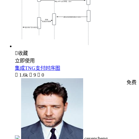

收藏
立即使用
集成TNG支付时序图

1.6k

9

0
免费
cevencheng