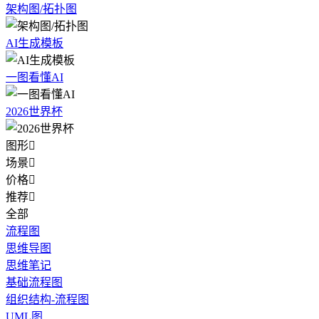
架构图/拓扑图
AI生成模板
一图看懂AI
2026世界杯
图形

场景

价格

推荐

全部
流程图
思维导图
思维笔记
基础流程图
组织结构-流程图
UML图