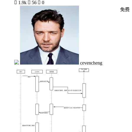

1.9k

56

0
免费
cevencheng