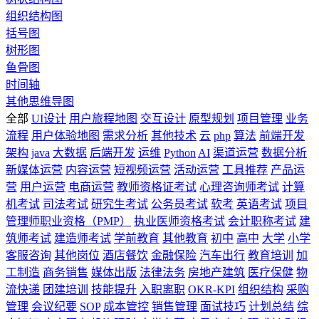
组织结构图
括号图
树形图
鱼骨图
时间轴
其他思维导图
全部
UI设计
用户旅程地图
交互设计
原型规划
项目管理
业务
流程
用户体验地图
需求分析
其他技术
云
php
算法
前端开发
架构
java
大数据
后端开发
运维
Python
AI
渠道运营
数据分析
新媒体运营
内容运营
短视频运营
活动运营
工具推荐
产品运
营
用户运营
电商运营
教师资格证考试
心理咨询师考试
计算
机考试
司法考试
研究生考试
公务员考试
软考
英语考试
项目
管理师职业资格（PMP）
执业医师资格考试
会计职称考试
建
筑师考试
建造师考试
学前教育
其他教育
初中
高中
大学
小学
客服咨询
其他岗位
酒店餐饮
金融保险
汽车出行
教育培训
加
工制造
商务销售
媒体出版
法律法务
房地产建筑
医疗保健
物
流快递
团建培训
技能提升
入职离职
OKR-KPI
组织结构
采购
管理
会议纪要
SOP
成本管控
销售管理
面试技巧
计划总结
综