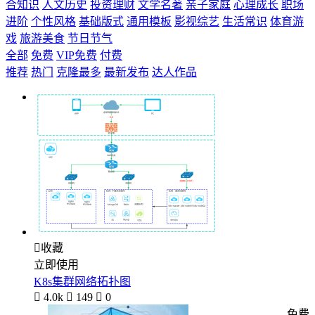
合知识
人文历史
投资理财
文学名著
亲子家庭
心理成长
职场
进阶
个性风格
基础版式
通用模板
影视综艺
生活常识
体育游
戏
旅游美食
节日节气
全部
免费
VIP免费
付费
推荐
热门
克隆最多
最新发布
达人作品

收藏
立即使用
K8s集群网络拓扑图

4.0k

149

0
免费