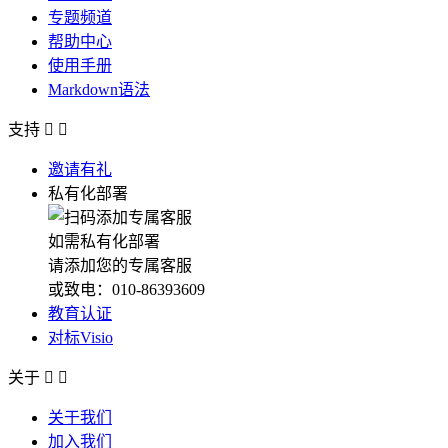
专题频道
帮助中心
使用手册
Markdown语法
支持


邀请有礼
私有化部署
如需私有化部署
请添加您的专属客服
或致电：010-86393609
教育认证
对标Visio
关于


关于我们
加入我们