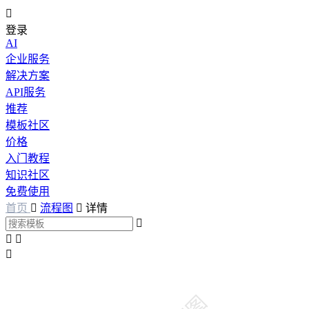

登录
AI
企业服务
解决方案
API服务
推荐
模板社区
价格
入门教程
知识社区
免费使用
首页

流程图

详情



