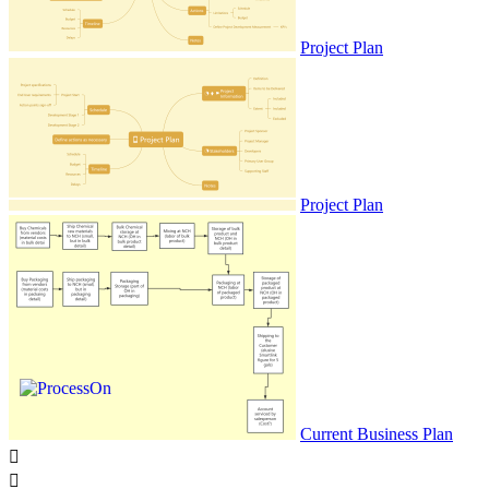
Project Plan
Project Plan
Current Business Plan

