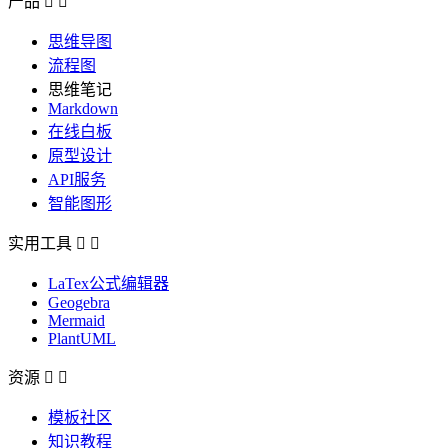
产品


思维导图
流程图
思维笔记
Markdown
在线白板
原型设计
API服务
智能图形
实用工具


LaTex公式编辑器
Geogebra
Mermaid
PlantUML
资源


模板社区
知识教程