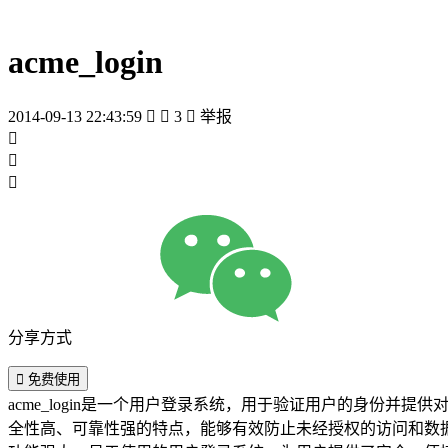
acme_login
2014-09-13 22:43:59


3

举报



分享方式

免费使用
acme_login是一个用户登录系统，用于验证用户的身份并提
全性高、可靠性强的特点，能够有效防止未经授权的访问和数据泄