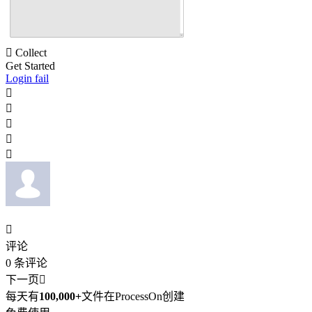

Collect
Get Started
Login fail






评论
0
条评论
下一页

每天有
100,000+
文件在ProcessOn创建