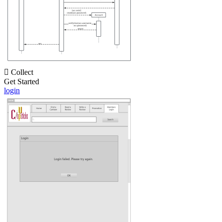

Collect
Get Started
login