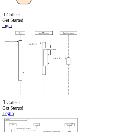

Collect
Get Started
login

Collect
Get Started
LogIn