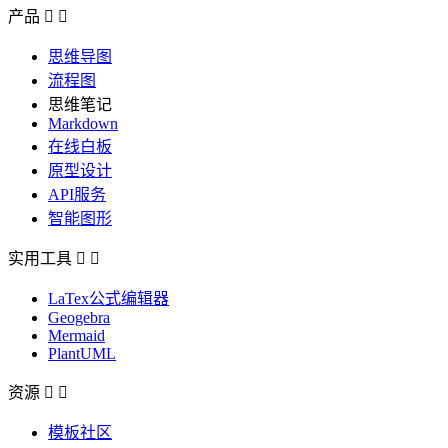
产品


思维导图
流程图
思维笔记
Markdown
在线白板
原型设计
API服务
智能图形
实用工具


LaTex公式编辑器
Geogebra
Mermaid
PlantUML
资源


模板社区