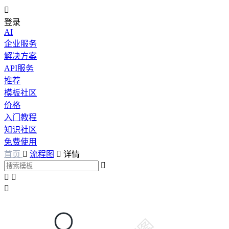

登录
AI
企业服务
解决方案
API服务
推荐
模板社区
价格
入门教程
知识社区
免费使用
首页

流程图

详情



