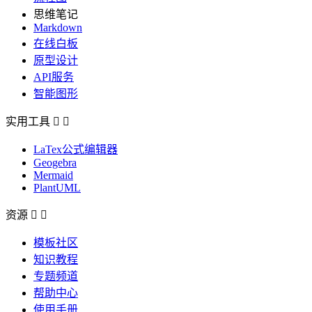
思维笔记
Markdown
在线白板
原型设计
API服务
智能图形
实用工具


LaTex公式编辑器
Geogebra
Mermaid
PlantUML
资源


模板社区
知识教程
专题频道
帮助中心
使用手册