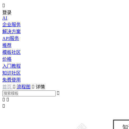

登录
AI
企业服务
解决方案
API服务
推荐
模板社区
价格
入门教程
知识社区
免费使用
首页

流程图

详情



