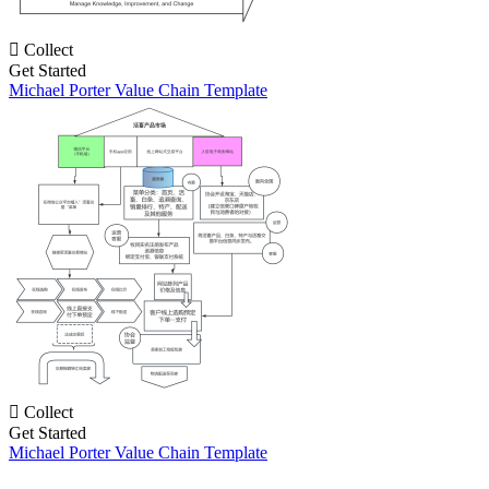

Collect
Get Started
Michael Porter Value Chain Template

Collect
Get Started
Michael Porter Value Chain Template