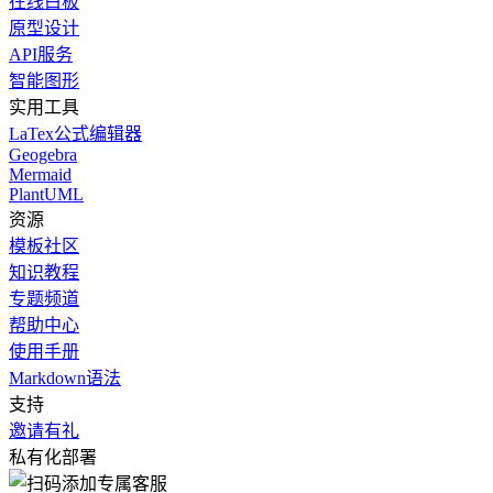
在线白板
原型设计
API服务
智能图形
实用工具
LaTex公式编辑器
Geogebra
Mermaid
PlantUML
资源
模板社区
知识教程
专题频道
帮助中心
使用手册
Markdown语法
支持
邀请有礼
私有化部署