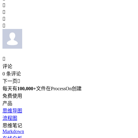





评论
0
条评论
下一页

每天有
100,000+
文件在ProcessOn创建
免费使用
产品
思维导图
流程图
思维笔记
Markdown