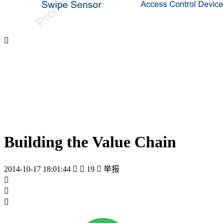

Building the Value Chain
2014-10-17 18:01:44


19

举报


