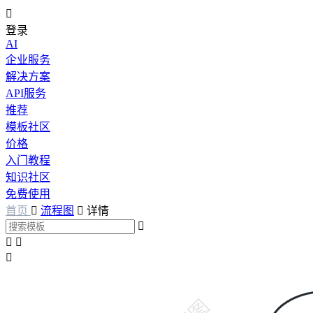

登录
AI
企业服务
解决方案
API服务
推荐
模板社区
价格
入门教程
知识社区
免费使用
首页

流程图

详情



