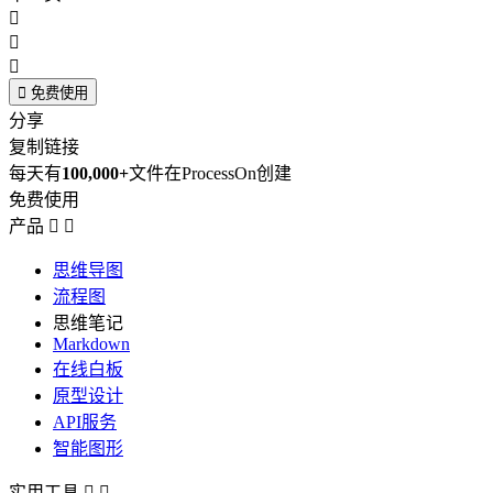




免费使用
分享
复制链接
每天有
100,000+
文件在ProcessOn创建
免费使用
产品


思维导图
流程图
思维笔记
Markdown
在线白板
原型设计
API服务
智能图形
实用工具

