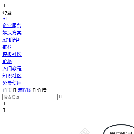

登录
AI
企业服务
解决方案
API服务
推荐
模板社区
价格
入门教程
知识社区
免费使用
首页

流程图

详情



