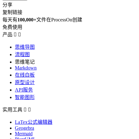
分享
复制链接
每天有
100,000+
文件在ProcessOn创建
免费使用
产品


思维导图
流程图
思维笔记
Markdown
在线白板
原型设计
API服务
智能图形
实用工具


LaTex公式编辑器
Geogebra
Mermaid