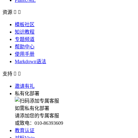
PlantUML
资源


模板社区
知识教程
专题频道
帮助中心
使用手册
Markdown语法
支持


邀请有礼
私有化部署
如需私有化部署
请添加您的专属客服
或致电：010-86393609
教育认证
对标Visio