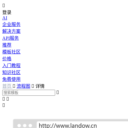

登录
AI
企业服务
解决方案
API服务
推荐
模板社区
价格
入门教程
知识社区
免费使用
首页

流程图

详情



