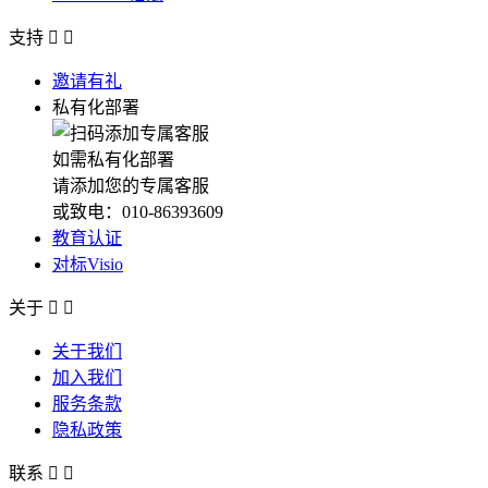
支持


邀请有礼
私有化部署
如需私有化部署
请添加您的专属客服
或致电：010-86393609
教育认证
对标Visio
关于


关于我们
加入我们
服务条款
隐私政策
联系

