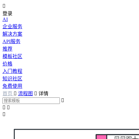

登录
AI
企业服务
解决方案
API服务
推荐
模板社区
价格
入门教程
知识社区
免费使用
首页

流程图

详情



