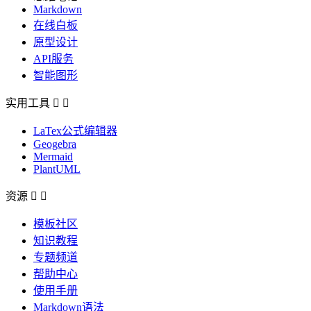
Markdown
在线白板
原型设计
API服务
智能图形
实用工具


LaTex公式编辑器
Geogebra
Mermaid
PlantUML
资源


模板社区
知识教程
专题频道
帮助中心
使用手册
Markdown语法