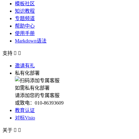
模板社区
知识教程
专题频道
帮助中心
使用手册
Markdown语法
支持


邀请有礼
私有化部署
如需私有化部署
请添加您的专属客服
或致电：010-86393609
教育认证
对标Visio
关于

