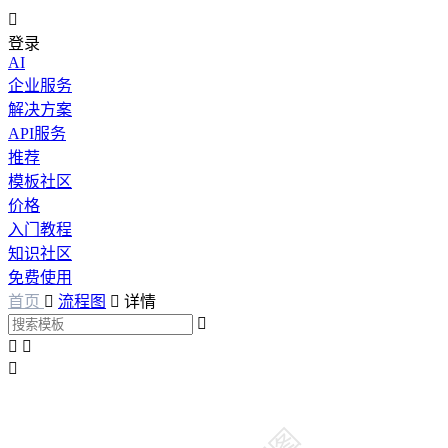

登录
AI
企业服务
解决方案
API服务
推荐
模板社区
价格
入门教程
知识社区
免费使用
首页

流程图

详情



