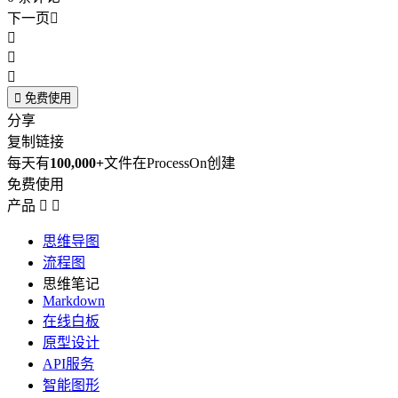
下一页





免费使用
分享
复制链接
每天有
100,000+
文件在ProcessOn创建
免费使用
产品


思维导图
流程图
思维笔记
Markdown
在线白板
原型设计
API服务
智能图形