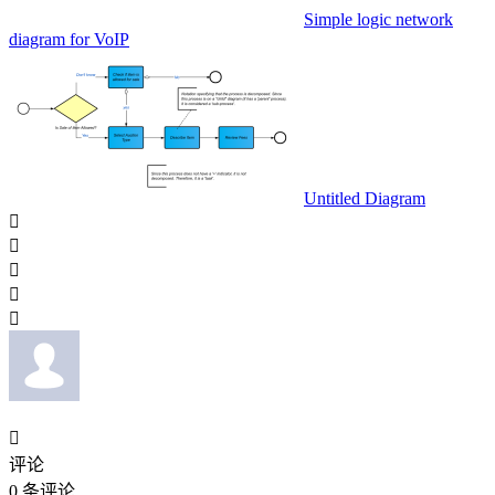
Simple logic network
diagram for VoIP
Untitled Diagram






评论
0
条评论