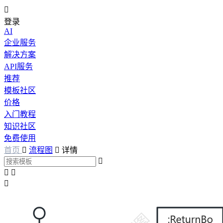

登录
AI
企业服务
解决方案
API服务
推荐
模板社区
价格
入门教程
知识社区
免费使用
首页

流程图

详情



