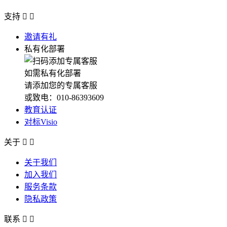
支持


邀请有礼
私有化部署
如需私有化部署
请添加您的专属客服
或致电：010-86393609
教育认证
对标Visio
关于


关于我们
加入我们
服务条款
隐私政策
联系

