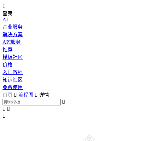

登录
AI
企业服务
解决方案
API服务
推荐
模板社区
价格
入门教程
知识社区
免费使用
首页

流程图

详情



