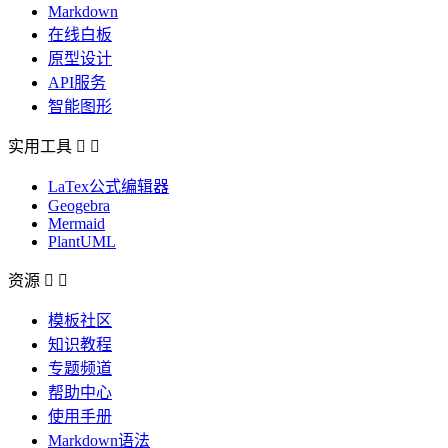
Markdown
在线白板
原型设计
API服务
智能图形
实用工具


LaTex公式编辑器
Geogebra
Mermaid
PlantUML
资源


模板社区
知识教程
专题频道
帮助中心
使用手册
Markdown语法