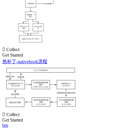

Collect
Get Started
热补丁-nativehook流程

Collect
Get Started
bm