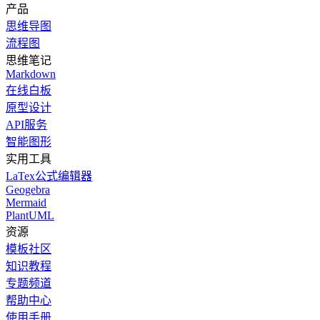
产品
思维导图
流程图
思维笔记
Markdown
在线白板
原型设计
API服务
智能图形
实用工具
LaTex公式编辑器
Geogebra
Mermaid
PlantUML
资源
模板社区
知识教程
专题频道
帮助中心
使用手册