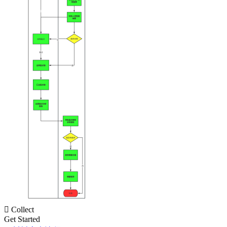

Collect
Get Started