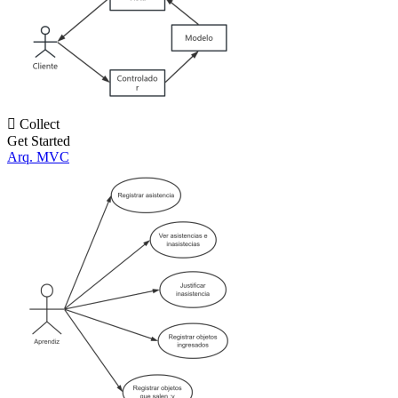

Collect
Get Started
Arq. MVC