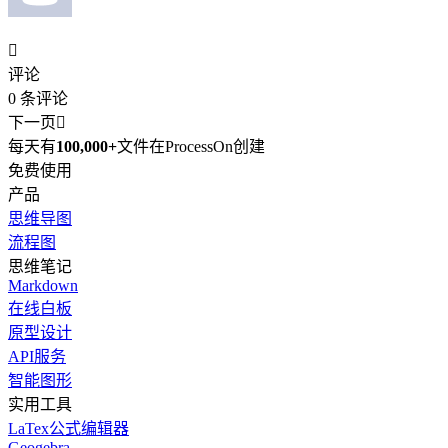

评论
0
条评论
下一页

每天有
100,000+
文件在ProcessOn创建
免费使用
产品
思维导图
流程图
思维笔记
Markdown
在线白板
原型设计
API服务
智能图形
实用工具
LaTex公式编辑器
Geogebra