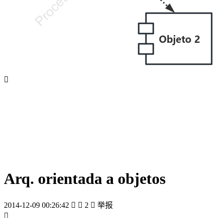

Arq. orientada a objetos
2014-12-09 00:26:42


2

举报
