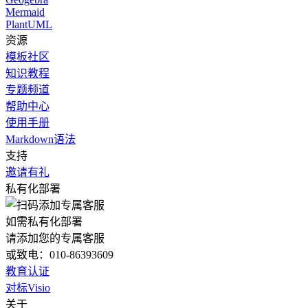
Mermaid
PlantUML
资源
模板社区
知识教程
专题频道
帮助中心
使用手册
Markdown语法
支持
邀请有礼
私有化部署
如需私有化部署
请添加您的专属客服
或致电：010-86393609
教育认证
对标Visio
关于