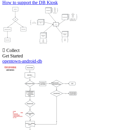
How to support the DB Kiosk

Collect
Get Started
opentown-android-db