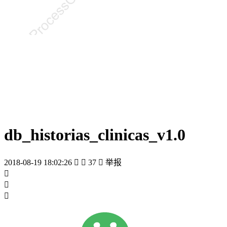
db_historias_clinicas_v1.0
2018-08-19 18:02:26


37

举报


