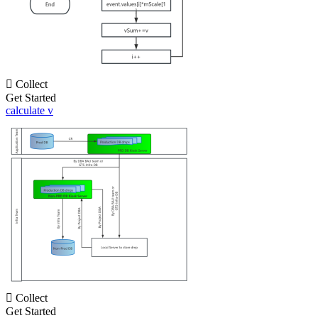

Collect
Get Started
calculate v

Collect
Get Started