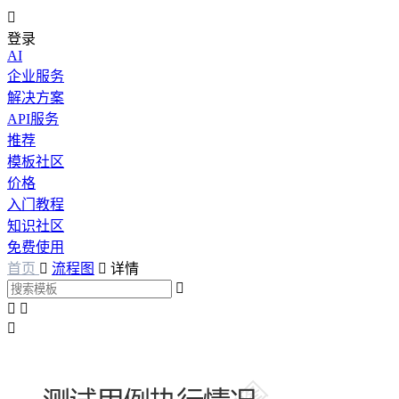

登录
AI
企业服务
解决方案
API服务
推荐
模板社区
价格
入门教程
知识社区
免费使用
首页

流程图

详情



