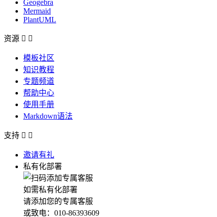
Geogebra
Mermaid
PlantUML
资源


模板社区
知识教程
专题频道
帮助中心
使用手册
Markdown语法
支持


邀请有礼
私有化部署
如需私有化部署
请添加您的专属客服
或致电：010-86393609