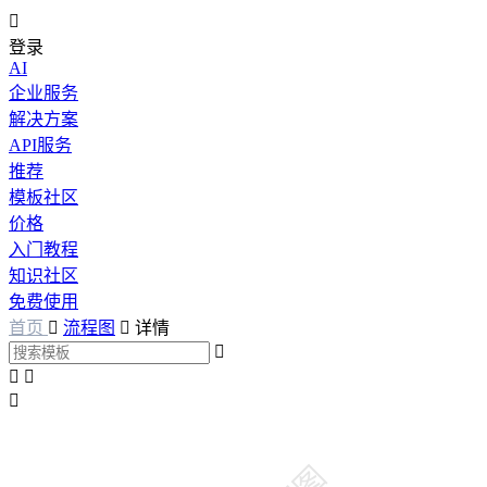

登录
AI
企业服务
解决方案
API服务
推荐
模板社区
价格
入门教程
知识社区
免费使用
首页

流程图

详情



