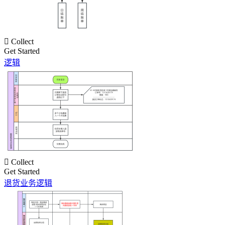

Collect
Get Started
逻辑

Collect
Get Started
退货业务逻辑