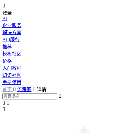

登录
AI
企业服务
解决方案
API服务
推荐
模板社区
价格
入门教程
知识社区
免费使用
首页

流程图

详情



