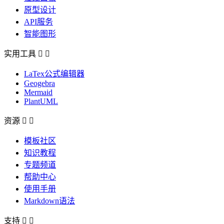
原型设计
API服务
智能图形
实用工具


LaTex公式编辑器
Geogebra
Mermaid
PlantUML
资源


模板社区
知识教程
专题频道
帮助中心
使用手册
Markdown语法
支持

