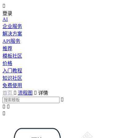

登录
AI
企业服务
解决方案
API服务
推荐
模板社区
价格
入门教程
知识社区
免费使用
首页

流程图

详情



