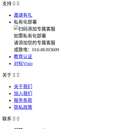
支持


邀请有礼
私有化部署
如需私有化部署
请添加您的专属客服
或致电：010-86393609
教育认证
对标Visio
关于


关于我们
加入我们
服务条款
隐私政策
联系

