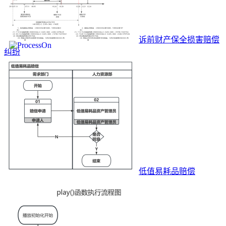
诉前财产保全损害赔偿
纠纷
低值易耗品赔偿