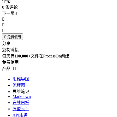
评论
0
条评论
下一页





免费使用
分享
复制链接
每天有
100,000+
文件在ProcessOn创建
免费使用
产品


思维导图
流程图
思维笔记
Markdown
在线白板
原型设计
API服务