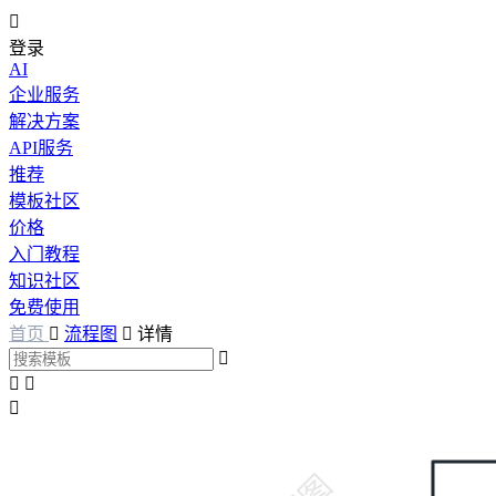

登录
AI
企业服务
解决方案
API服务
推荐
模板社区
价格
入门教程
知识社区
免费使用
首页

流程图

详情



