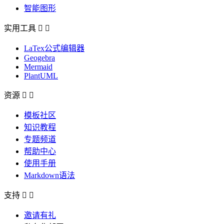
智能图形
实用工具


LaTex公式编辑器
Geogebra
Mermaid
PlantUML
资源


模板社区
知识教程
专题频道
帮助中心
使用手册
Markdown语法
支持


邀请有礼