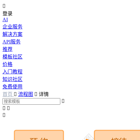

登录
AI
企业服务
解决方案
API服务
推荐
模板社区
价格
入门教程
知识社区
免费使用
首页

流程图

详情



