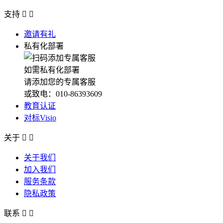
支持


邀请有礼
私有化部署
如需私有化部署
请添加您的专属客服
或致电：010-86393609
教育认证
对标Visio
关于


关于我们
加入我们
服务条款
隐私政策
联系

