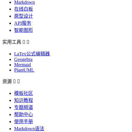
Markdown
在线白板
原型设计
API服务
智能图形
实用工具


LaTex公式编辑器
Geogebra
Mermaid
PlantUML
资源


模板社区
知识教程
专题频道
帮助中心
使用手册
Markdown语法