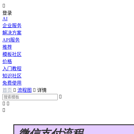

登录
AI
企业服务
解决方案
API服务
推荐
模板社区
价格
入门教程
知识社区
免费使用
首页

流程图

详情



