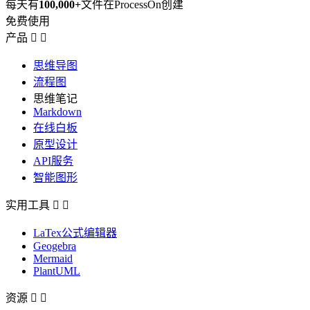
每天有
100,000+
文件在ProcessOn创建
免费使用
产品


思维导图
流程图
思维笔记
Markdown
在线白板
原型设计
API服务
智能图形
实用工具


LaTex公式编辑器
Geogebra
Mermaid
PlantUML
资源

