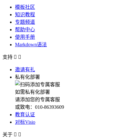
模板社区
知识教程
专题频道
帮助中心
使用手册
Markdown语法
支持


邀请有礼
私有化部署
如需私有化部署
请添加您的专属客服
或致电：010-86393609
教育认证
对标Visio
关于

