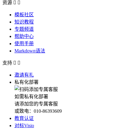
资源


模板社区
知识教程
专题频道
帮助中心
使用手册
Markdown语法
支持


邀请有礼
私有化部署
如需私有化部署
请添加您的专属客服
或致电：010-86393609
教育认证
对标Visio