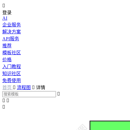

登录
AI
企业服务
解决方案
API服务
推荐
模板社区
价格
入门教程
知识社区
免费使用
首页

流程图

详情



