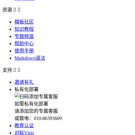
资源


模板社区
知识教程
专题频道
帮助中心
使用手册
Markdown语法
支持


邀请有礼
私有化部署
如需私有化部署
请添加您的专属客服
或致电：010-86393609
教育认证
对标Visio