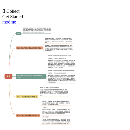

Collect
Get Started
modme