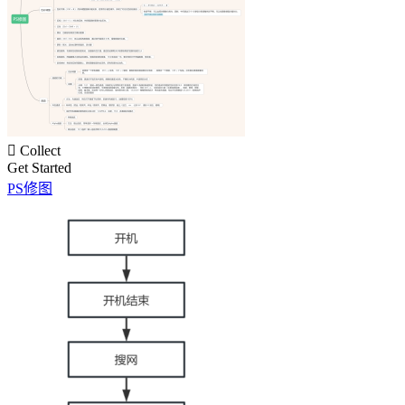

Collect
Get Started
PS修图