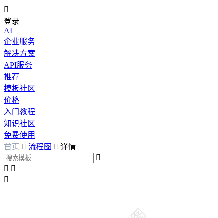

登录
AI
企业服务
解决方案
API服务
推荐
模板社区
价格
入门教程
知识社区
免费使用
首页

流程图

详情



