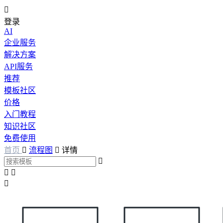

登录
AI
企业服务
解决方案
API服务
推荐
模板社区
价格
入门教程
知识社区
免费使用
首页

流程图

详情



