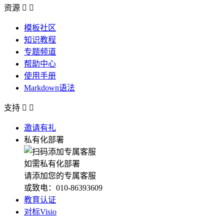
资源


模板社区
知识教程
专题频道
帮助中心
使用手册
Markdown语法
支持


邀请有礼
私有化部署
如需私有化部署
请添加您的专属客服
或致电：010-86393609
教育认证
对标Visio