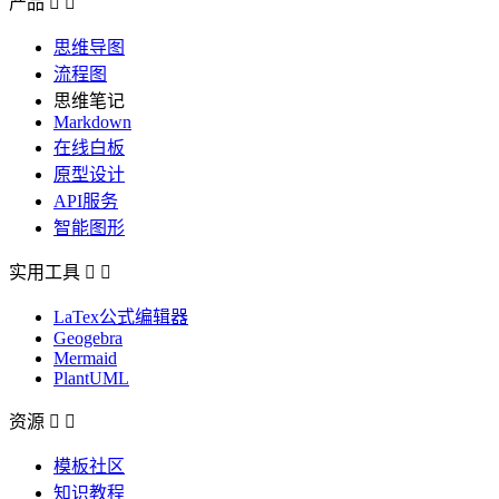
产品


思维导图
流程图
思维笔记
Markdown
在线白板
原型设计
API服务
智能图形
实用工具


LaTex公式编辑器
Geogebra
Mermaid
PlantUML
资源


模板社区
知识教程