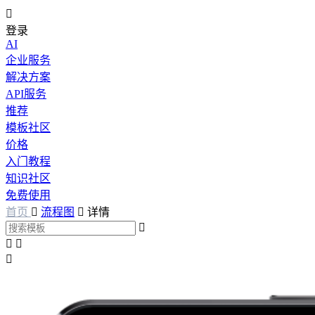

登录
AI
企业服务
解决方案
API服务
推荐
模板社区
价格
入门教程
知识社区
免费使用
首页

流程图

详情



