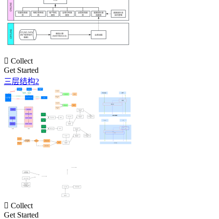

Collect
Get Started
三层结构2

Collect
Get Started