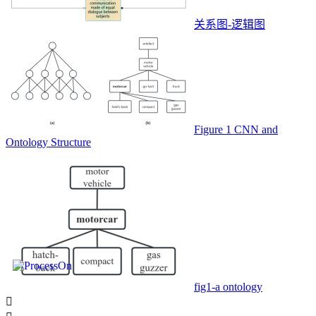
关系图-逻辑图
Figure 1 CNN and
Ontology Structure
fig1-a ontology
