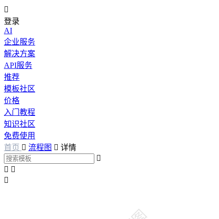

登录
AI
企业服务
解决方案
API服务
推荐
模板社区
价格
入门教程
知识社区
免费使用
首页

流程图

详情



