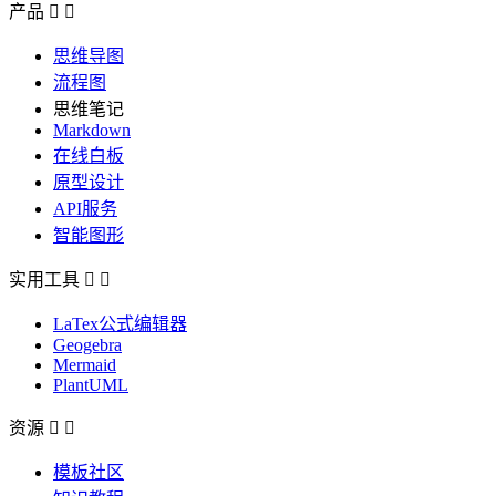
产品


思维导图
流程图
思维笔记
Markdown
在线白板
原型设计
API服务
智能图形
实用工具


LaTex公式编辑器
Geogebra
Mermaid
PlantUML
资源


模板社区