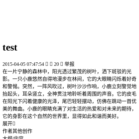
test
2015-04-05 07:47:54


20

举报
在一片宁静的森林中，阳光透过繁茂的树叶，洒下斑驳的光
影。一只小鹿悠然自得地漫步在林间，它的大眼睛闪烁着好奇
和警惕。突然，一阵风吹过，树叶沙沙作响，小鹿立刻警觉地
抬起头，耳朵竖立，全神贯注地聆听着周围的声音。它的皮毛
在阳光下闪着健康的光泽，尾巴轻轻摆动，仿佛在跳动一首优
美的舞曲。小鹿的眼睛充满了对生活的热爱和对未来的期待，
它的身影在这个自然的世界里，显得如此和谐而美好。
展开

作者其他创作
大纲/内容