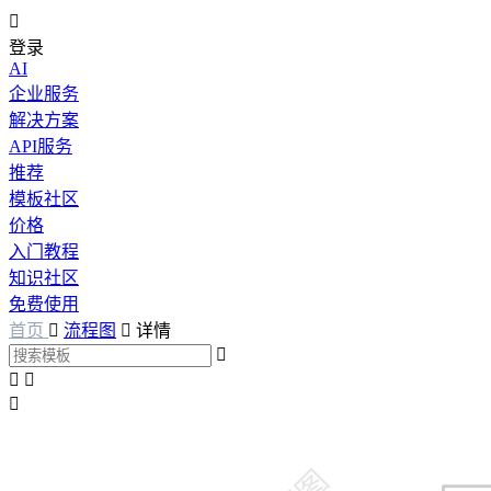

登录
AI
企业服务
解决方案
API服务
推荐
模板社区
价格
入门教程
知识社区
免费使用
首页

流程图

详情



