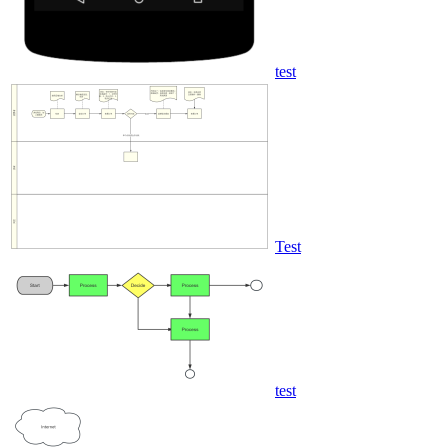
test
Test
test